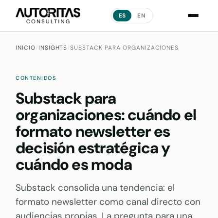
ES
EN
INICIO
/
INSIGHTS
/
SUBSTACK PARA ORGANIZACIONES
CONTENIDOS
Substack para
organizaciones: cuándo el
formato newsletter es
decisión estratégica y
cuándo es moda
Substack consolida una tendencia: el
formato newsletter como canal directo con
audiencias propias. La pregunta para una