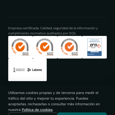
Empresa certificada. Calidad, seguridad de la información y
cumplimiento normativo auditados por SGS.
Utilizamos cookies propias y de terceros para medir el
tráfico del sitio y mejorar tu experiencia. Puedes
© 2026 Autoritas Consulting. Todos los derechos reservados.
aceptarlas, rechazarlas o consultar más información en
nuestra
Política de cookies
.
Andalucía · Aragón · Baleares · Buenos Aires · Cataluña ·