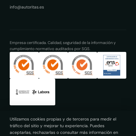
info@autoritas.es
Empresa certificada. Calidad, seguridad de la información y
cumplimiento normativo auditados por SGS.
Utilizamos cookies propias y de terceros para medir el
tráfico del sitio y mejorar tu experiencia. Puedes
© 2026 Autoritas Consulting. Todos los derechos reservados.
aceptarlas, rechazarlas o consultar más información en