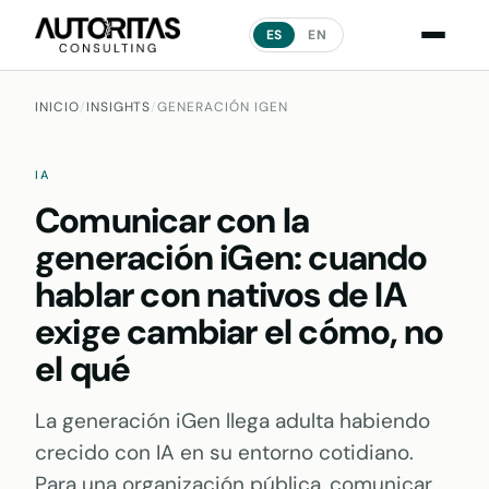
ES
EN
INICIO
/
INSIGHTS
/
GENERACIÓN IGEN
IA
Comunicar con la
generación iGen: cuando
hablar con nativos de IA
exige cambiar el cómo, no
el qué
La generación iGen llega adulta habiendo
crecido con IA en su entorno cotidiano.
Para una organización pública, comunicar